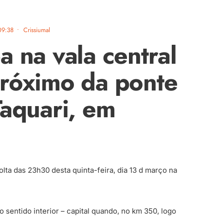
09:38
•
Crissiumal
a na vala central
róximo da ponte
Taquari, em
lta das 23h30 desta quinta-feira, dia 13 d março na
 sentido interior – capital quando, no km 350, logo