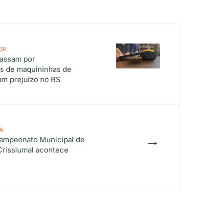
OR
passam por
s de maquininhas de
am prejuízo no RS
A
→
Campeonato Municipal de
Crissiumal acontece