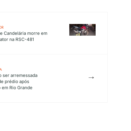
OR
de Candelária morre em
rator na RSC-481
A
→
o ser arremessada
de prédio após
o em Rio Grande