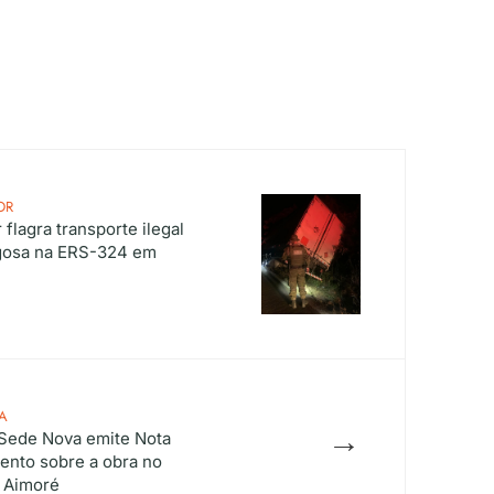
OR
 flagra transporte ilegal
igosa na ERS-324 em
A
→
 Sede Nova emite Nota
ento sobre a obra no
o Aimoré