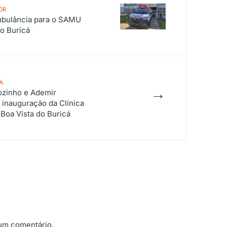
OR
mbulância para o SAMU
do Buricá
A
→
ozinho e Ademir
a inauguração da Clínica
 Boa Vista do Buricá
um comentário.