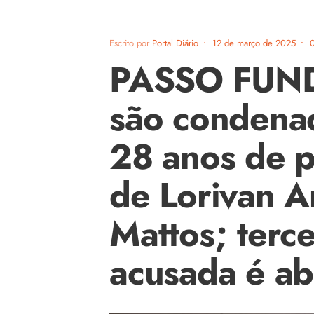
Escrito por
Portal Diário
•
12 de março de 2025
•
PASSO FUNDO
são condena
28 anos de p
de Lorivan A
Mattos; terc
acusada é ab