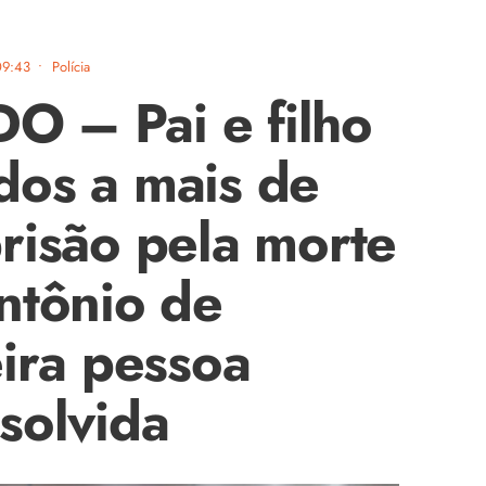
09:43
•
Polícia
 – Pai e filho
dos a mais de
risão pela morte
ntônio de
eira pessoa
solvida