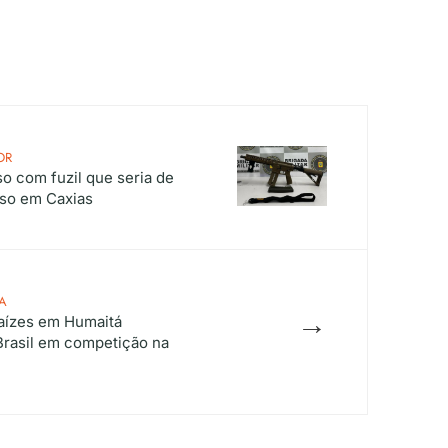
OR
 com fuzil que seria de
so em Caxias
A
→
aízes em Humaitá
Brasil em competição na