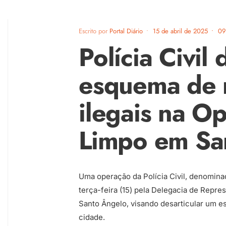
Escrito por
Portal Diário
•
15 de abril de 2025
•
09
Polícia Civil
esquema de ri
ilegais na O
Limpo em Sa
Uma operação da Polícia Civil, denomina
terça-feira (15) pela Delegacia de Repr
Santo Ângelo, visando desarticular um e
cidade.