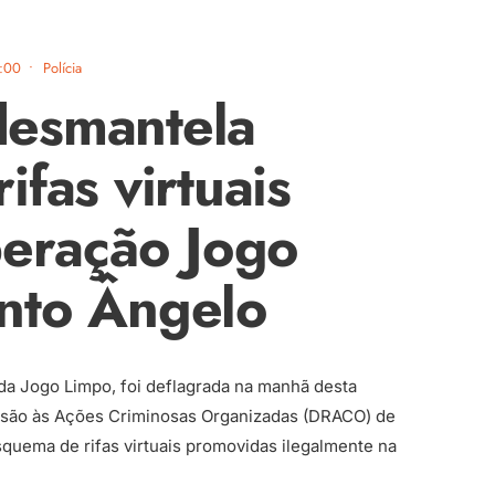
:00
•
Polícia
 desmantela
fas virtuais
peração Jogo
nto Ângelo
da Jogo Limpo, foi deflagrada na manhã desta
essão às Ações Criminosas Organizadas (DRACO) de
squema de rifas virtuais promovidas ilegalmente na