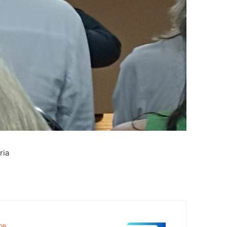
ria
OR