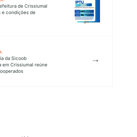
efeitura de Crissiumal
s e condições de
A
→
ia da Sicoob
a em Crissiumal reúne
cooperados