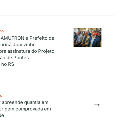
OR
a AMUFRON e Prefeito de
Buricá Joãozinho
ra assinatura do Projeto
ão de Pontes
s no RS
A
→
ar apreende quantia em
 origem comprovada em
de