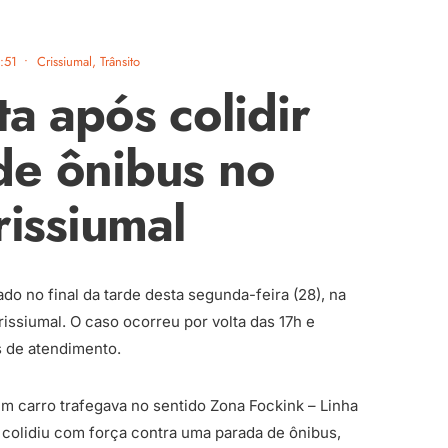
:51
•
Crissiumal
,
Trânsito
a após colidir
de ônibus no
rissiumal
ado no final da tarde desta segunda-feira (28), na
Crissiumal. O caso ocorreu por volta das 17h e
s de atendimento.
 carro trafegava no sentido Zona Fockink – Linha
 colidiu com força contra uma parada de ônibus,