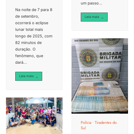
um passo
...
Na noite de 7 para 8
de setembro,
Leia mais
→
ocorrerá o eclipse
lunar total mais
longo de 2025, com
82 minutos de
duração. O
fenômeno, que
dará
...
Leia mais
→
Polícia
•
Tiradentes do
Sul