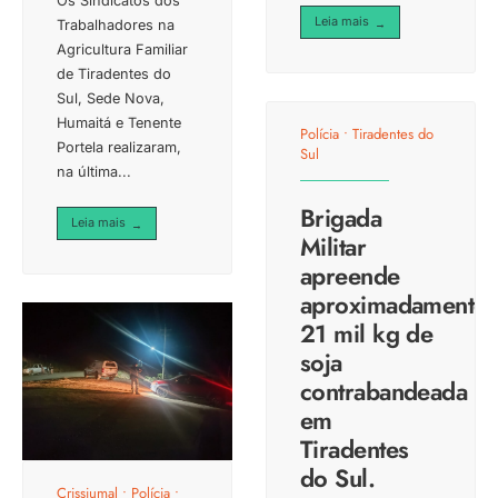
Os Sindicatos dos
Leia mais
→
Trabalhadores na
Agricultura Familiar
de Tiradentes do
Sul, Sede Nova,
Humaitá e Tenente
Polícia
•
Tiradentes do
Portela realizaram,
Sul
na última
...
Brigada
Leia mais
→
Militar
apreende
aproximadamente
21 mil kg de
soja
contrabandeada
em
Tiradentes
do Sul.
Crissiumal
•
Polícia
•