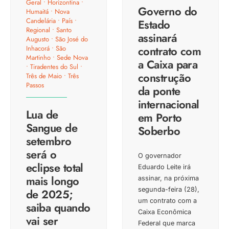
Geral
•
Horizontina
•
Governo do
Humaitá
•
Nova
Candelária
•
País
•
Estado
Regional
•
Santo
assinará
Augusto
•
São José do
contrato com
Inhacorá
•
São
Martinho
•
Sede Nova
a Caixa para
•
Tiradentes do Sul
•
construção
Três de Maio
•
Três
Passos
da ponte
internacional
Lua de
em Porto
Sangue de
Soberbo
setembro
será o
O governador
eclipse total
Eduardo Leite irá
mais longo
assinar, na próxima
segunda-feira (28),
de 2025;
um contrato com a
saiba quando
Caixa Econômica
vai ser
Federal que marca