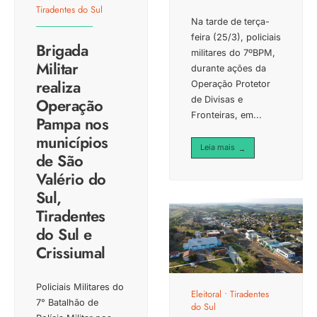
Tiradentes do Sul
Na tarde de terça-
feira (25/3), policiais
Brigada
militares do 7ºBPM,
Militar
durante ações da
realiza
Operação Protetor
de Divisas e
Operação
Fronteiras, em
...
Pampa nos
municípios
Leia mais
→
de São
Valério do
Sul,
Tiradentes
do Sul e
Crissiumal
Policiais Militares do
Eleitoral
•
Tiradentes
7° Batalhão de
do Sul