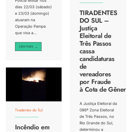
Polícia Militar nos
dias 22/03 (sábado)
TIRADENTES
e 23/03 (domingo)
DO SUL –
atuaram na
Justiça
Operação Pampa
que visa a
...
Eleitoral de
Três Passos
Leia mais
→
cassa
candidaturas
de
vereadores
por Fraude
à Cota de Gênero
A Justiça Eleitoral da
Tiradentes do Sul
086ª Zona Eleitoral
de Três Passos, no
Rio Grande do Sul,
Incêndio em
determinou a