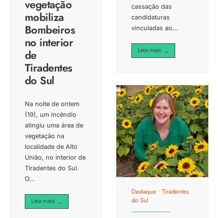
vegetação
cassação das
mobiliza
candidaturas
Bombeiros
vinculadas ao
...
no interior
Leia mais
de
→
Tiradentes
do Sul
Na noite de ontem
(19), um incêndio
atingiu uma área de
vegetação na
localidade de Alto
União, no interior de
Tiradentes do Sul.
O
...
Destaque
•
Tiradentes
do Sul
Leia mais
→