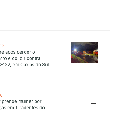
OR
re após perder o
rro e colidir contra
-122, em Caxias do Sul
A
→
ar prende mulher por
ogas em Tiradentes do