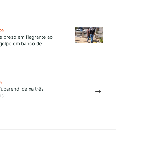
OR
é preso em flagrante ao
r golpe em banco de
A
→
uparendi deixa três
as