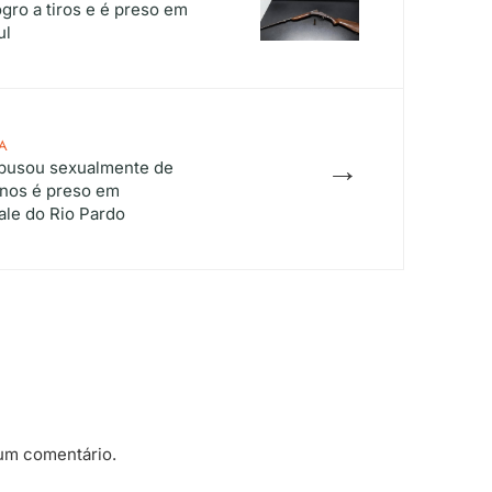
gro a tiros e é preso em
ul
A
→
usou sexualmente de
anos é preso em
ale do Rio Pardo
um comentário.